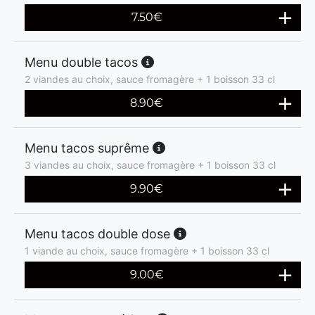
7.50
€
Menu double tacos
2 viandes au choix, sauce fromagère + 1 boisson 33 cl
8.90
€
Menu tacos suprême
3 viandes au choix, sauce fromagère + 1 boisson 33 cl
9.90
€
Menu tacos double dose
1 viande au choix, sauce fromagère + 1 boisson 33 cl
9.00
€