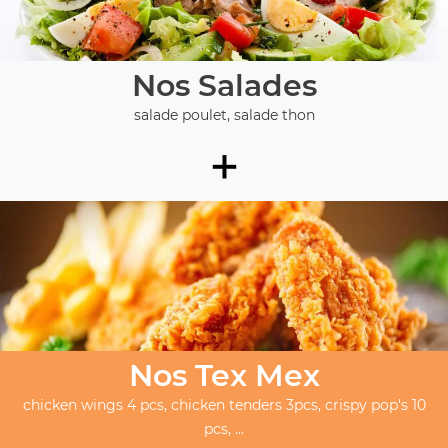
Nos Salades
salade poulet, salade thon
+
Nos Tex Mex
chicken wings 4 pcs, chicken tenders 3pcs, crispy pop's 10
pcs, ...