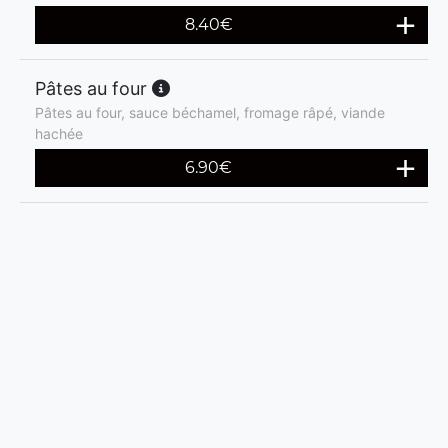
8.40
€
Pâtes au four
Pâtes au four, sauce béchamel, fromage râpé, viande
hachée
6.90
€