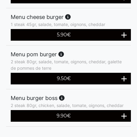
Menu cheese burger
1 steak 45gr, salade, tomate, oignons, cheddar
5.90
€
Menu pom burger
2 steak 80gr, salade, tomate, oignons, cheddar, galette
de pommes de terre
9.50
€
Menu burger boss
2 steak 80gr, chicken, salade, tomate, oignons, cheddar
9.90
€