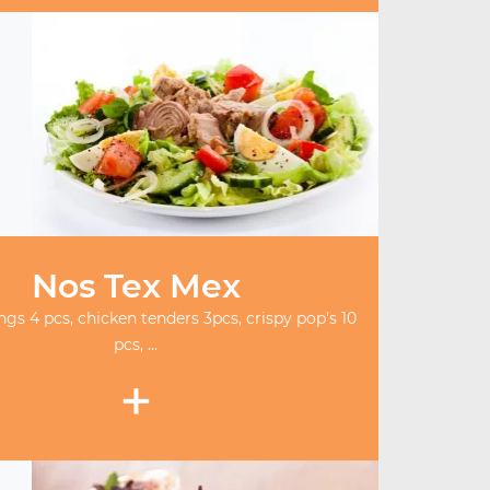
Nos Tex Mex
gs 4 pcs, chicken tenders 3pcs, crispy pop's 10
pcs, ...
+