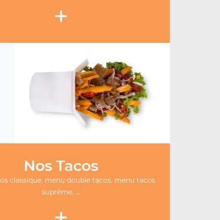
+
Nos Tacos
os classique, menu double tacos, menu tacos
suprême, ...
+