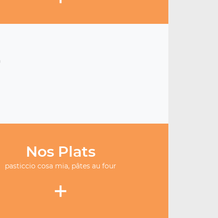
h
Nos Plats
pasticcio cosa mia, pâtes au four
+