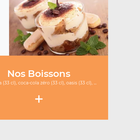
Nos Boissons
(33 cl), coca-cola zéro (33 cl), oasis (33 cl), ...
+