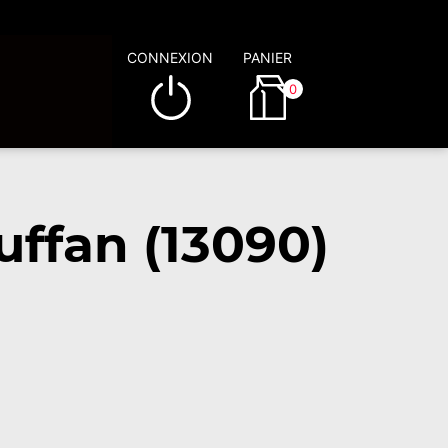
CONNEXION
PANIER
0
ffan (13090)