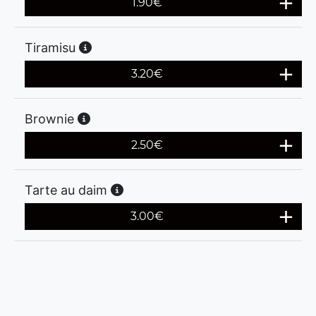
1.90
€
Tiramisu
3.20
€
Brownie
2.50
€
Tarte au daim
3.00
€