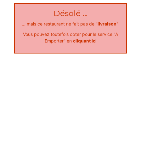
27.90
€
Désolé ...
... mais ce restaurant ne fait pas de "
livraison
"!
1 portion de frites
Vous pouvez toutefois opter pour le service "A
Emporter" en
cliquant ici
3.50
€