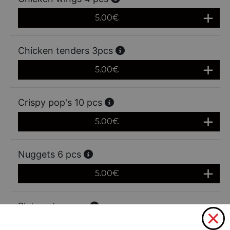
5.00
€
Chicken tenders 3pcs
5.00
€
Crispy pop's 10 pcs
5.00
€
Nuggets 6 pcs
5.00
€
Plateau tex mex
10 tenders 10wings 5 nuggets servi avec 5 frites et maxi
bouteille de coca cola ou fanta