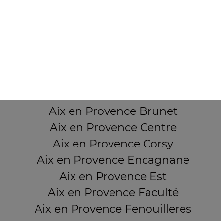
7 Boulevard Carnot
13380 AIX EN PROVENCE
Mentions légales
QUARTIERS PROCHES
Aix en Provence Beauvalle
Aix en Provence Brunet
Aix en Provence Centre
Aix en Provence Corsy
Aix en Provence Encagnane
Aix en Provence Est
Aix en Provence Faculté
Aix en Provence Fenouilleres