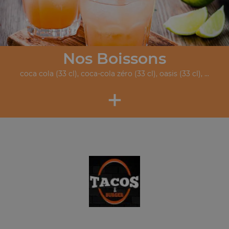
Nos Boissons
coca cola (33 cl), coca-cola zéro (33 cl), oasis (33 cl), ...
+