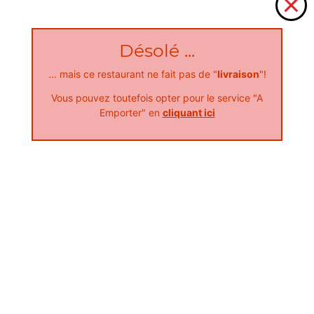
Désolé ...
... mais ce restaurant ne fait pas de "
livraison
"!
Nos Salades
Vous pouvez toutefois opter pour le service "A
salade poulet, salade thon
Emporter" en
cliquant ici
+
Nos Tex Mex
chicken wings 4 pcs, chicken tenders 3pcs, crispy pop's 10