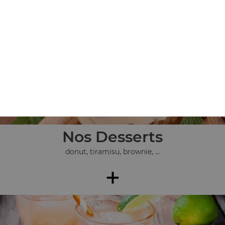
pcs, ...
+
Nos Desserts
donut, tiramisu, brownie, ...
+