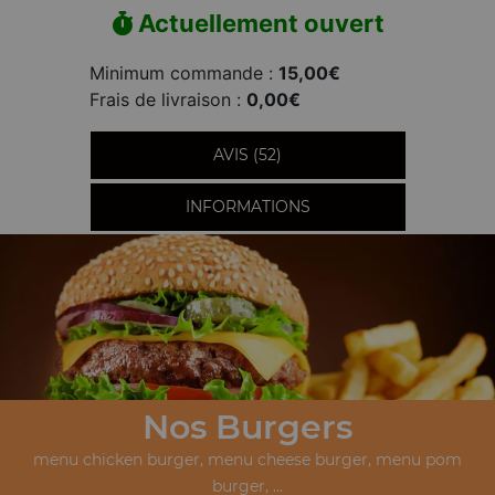
Actuellement ouvert
Minimum commande :
15,00€
Frais de livraison :
0,00€
AVIS (52)
INFORMATIONS
Nos Burgers
menu chicken burger, menu cheese burger, menu pom
burger, ...