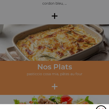
cordon bleu, ...
+
Nos Plats
pasticcio cosa mia, pâtes au four
+