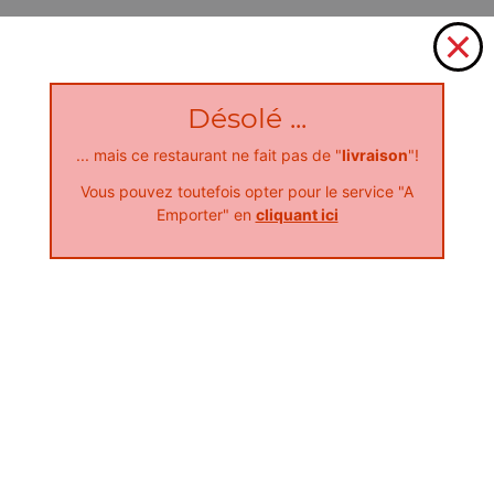
Désolé ...
... mais ce restaurant ne fait pas de "
livraison
"!
Vous pouvez toutefois opter pour le service "A
Emporter" en
cliquant ici