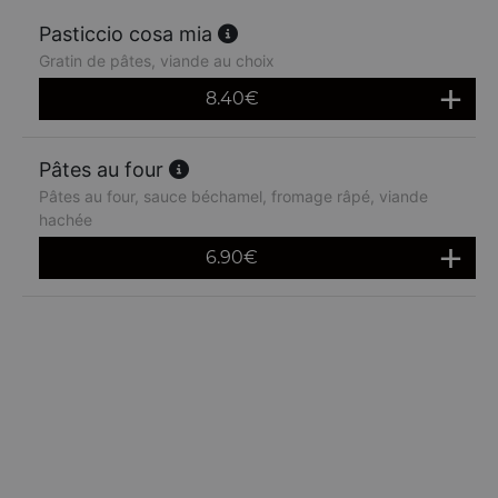
Pasticcio cosa mia
Gratin de pâtes, viande au choix
8.40
€
Pâtes au four
Pâtes au four, sauce béchamel, fromage râpé, viande
hachée
6.90
€