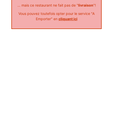
... mais ce restaurant ne fait pas de "
livraison
"!
1.50
€
Vous pouvez toutefois opter pour le service "A
Emporter" en
cliquant ici
7 Boulevard Carnot
13380 AIX EN PROVENCE