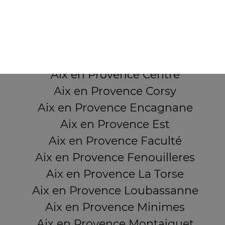
Mentions légales
QUARTIERS PROCHES
Aix en Provence Beauvalle
Aix en Provence Brunet
Aix en Provence Centre
Aix en Provence Corsy
Aix en Provence Encagnane
Aix en Provence Est
Aix en Provence Faculté
Aix en Provence Fenouilleres
Aix en Provence La Torse
Aix en Provence Loubassanne
Aix en Provence Minimes
Aix en Provence Montaiguet