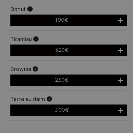
Donut
1.90
€
Tiramisu
3.20
€
Brownie
2.50
€
Tarte au daim
3.00
€