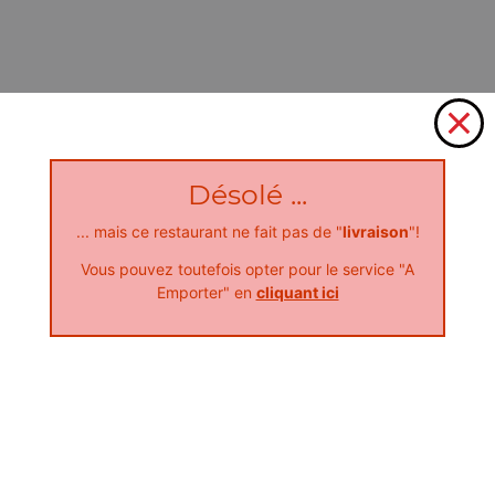
Désolé ...
... mais ce restaurant ne fait pas de "
livraison
"!
Vous pouvez toutefois opter pour le service "A
Emporter" en
cliquant ici