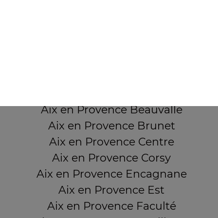
7 Boulevard Carnot
13380 AIX EN PROVENCE
Mentions légales
QUARTIERS PROCHES
Aix en Provence Beauvalle
Aix en Provence Brunet
Aix en Provence Centre
Aix en Provence Corsy
Aix en Provence Encagnane
Aix en Provence Est
Aix en Provence Faculté