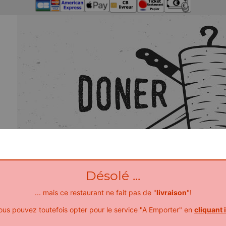
Désolé ...
... mais ce restaurant ne fait pas de "
livraison
"!
ous pouvez toutefois opter pour le service "A Emporter" en
cliquant i