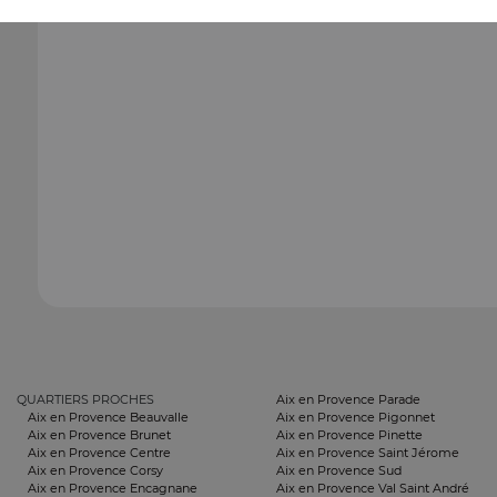
QUARTIERS PROCHES
Aix en Provence Parade
Aix en Provence Beauvalle
Aix en Provence Pigonnet
Aix en Provence Brunet
Aix en Provence Pinette
Aix en Provence Centre
Aix en Provence Saint Jérome
Aix en Provence Corsy
Aix en Provence Sud
Aix en Provence Encagnane
Aix en Provence Val Saint André