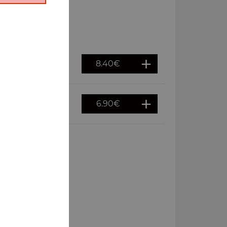
8.40
€
6.90
€
chée