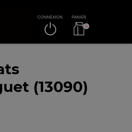
CONNEXION
PANIER
0
ats
uet (13090)