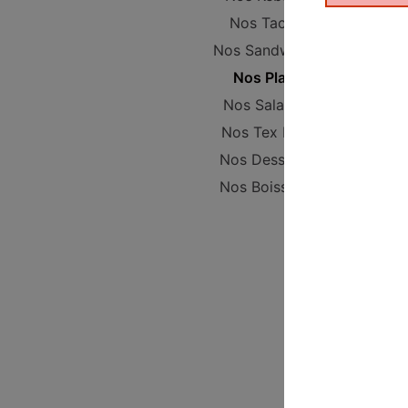
Nos Tacos
Nos Sandwichs
Nos Plats
Nos Salades
Nos Tex Mex
Nos Desserts
Nos Boissons