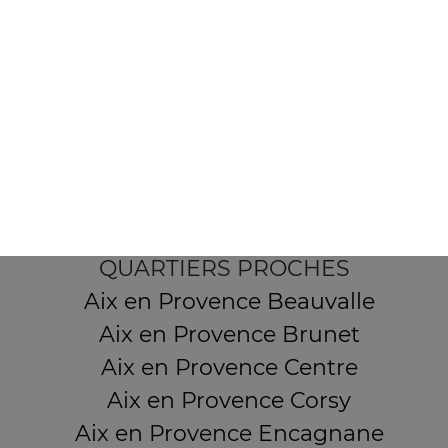
7 Boulevard Carnot
13380 AIX EN PROVENCE
Mentions légales
QUARTIERS PROCHES
Aix en Provence Beauvalle
Aix en Provence Brunet
Aix en Provence Centre
Aix en Provence Corsy
Aix en Provence Encagnane