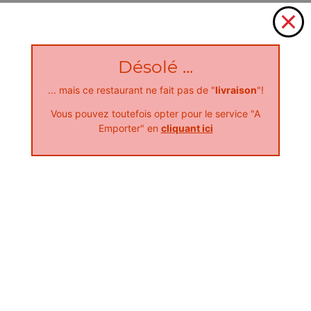
Désolé ...
... mais ce restaurant ne fait pas de "
livraison
"!
Vous pouvez toutefois opter pour le service "A
Emporter" en
cliquant ici