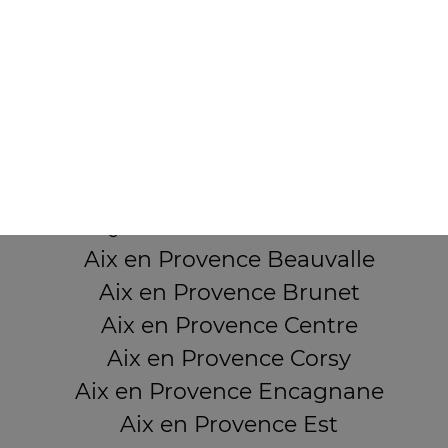
7 Boulevard Carnot
13380 AIX EN PROVENCE
Mentions légales
QUARTIERS PROCHES
Aix en Provence Beauvalle
Aix en Provence Brunet
Aix en Provence Centre
Aix en Provence Corsy
Aix en Provence Encagnane
Aix en Provence Est