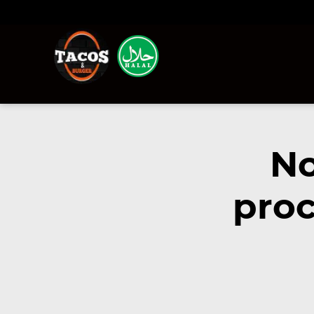
No
proc