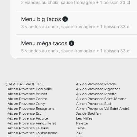
2 viandes au choix, sauce fromagère + 1 boisson 33 cl
Menu big tacos
3 viandes au choix, sauce fromagère + 1 boisson 33 cl
Menu méga tacos
5 viandes au choix, sauce fromagère + 1 boisson 33 cl
QUARTIERS PROCHES
Aix en Provence Parade
Aix en Provence Beauvalle
Aix en Provence Pigonnet
Aix en Provence Brunet
Aix en Provence Pinette
Aix en Provence Centre
Aix en Provence Saint Jérome
Aix en Provence Corsy
Aix en Provence Sud
Aix en Provence Encagnane
Aix en Provence Val Saint André
Aix en Provence Est
Jas de Bouffan
Aix en Provence Faculté
Les Milles
Aix en Provence Fenouilleres
Palette
Aix en Provence La Torse
Tivoli
Aix en Provence Loubassanne
ZAC