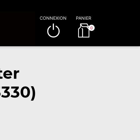
CONNEXION
PANIER
0
ter
3330)