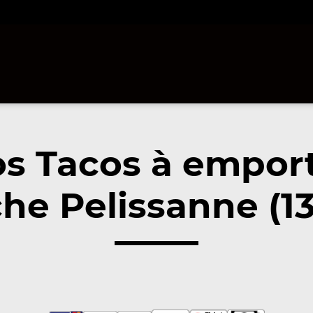
s Tacos à empor
he Pelissanne (1