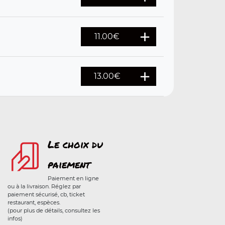
11.00
€
13.00
€
Le choix du
paiement
Paiement en ligne
ou à la livraison. Réglez par
paiement sécurisé, cb, ticket
restaurant, espèces.
(pour plus de détails, consultez les
infos)