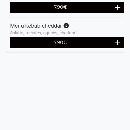
7.90
€
Menu kebab cheddar
Salade, tomates, ognons, cheddar
7.90
€