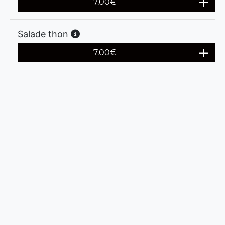
7.00
€
Salade thon
7.00
€