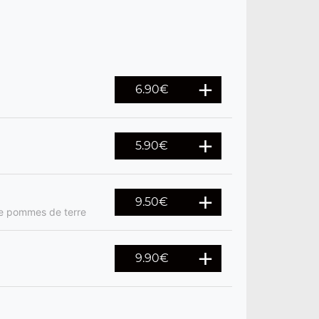
6.90
€
5.90
€
9.50
€
de pommes de terre
9.90
€