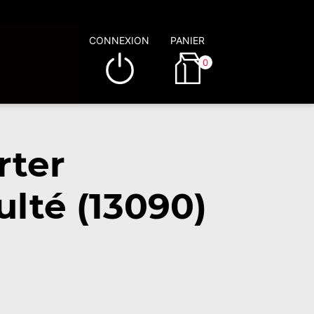
CONNEXION
PANIER
0
rter
lté (13090)