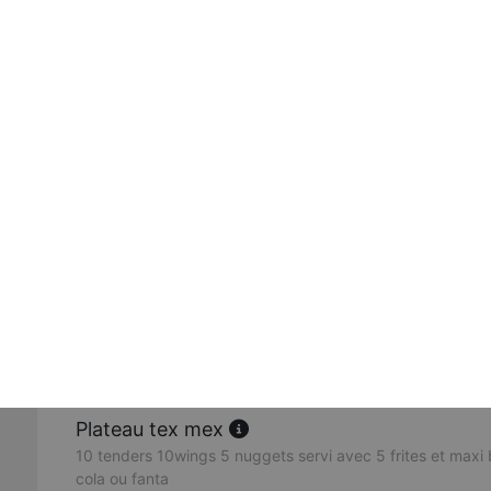
Chicken wings 4 pcs
Chicken tenders 3pcs
Crispy pop's 10 pcs
Nuggets 6 pcs
Plateau tex mex
10 tenders 10wings 5 nuggets servi avec 5 frites et maxi 
cola ou fanta