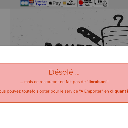
Désolé ...
... mais ce restaurant ne fait pas de "
livraison
"!
ous pouvez toutefois opter pour le service "A Emporter" en
cliquant i