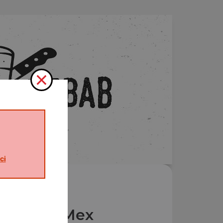
ci
Nos Tex Mex