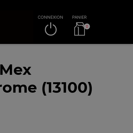
CONNEXION
PANIER
0
 Mex
rome (13100)