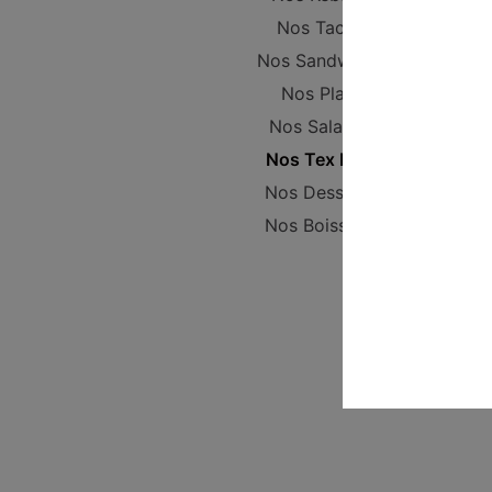
Nos Tacos
Nos Sandwichs
Nos Plats
Nos Salades
Nos Tex Mex
Nos Desserts
Nos Boissons