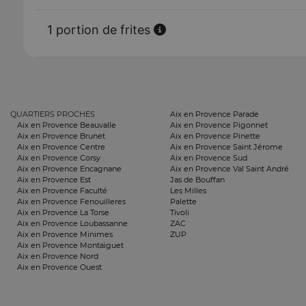
1 portion de frites
QUARTIERS PROCHES
Aix en Provence Parade
Aix en Provence Beauvalle
Aix en Provence Pigonnet
Aix en Provence Brunet
Aix en Provence Pinette
Aix en Provence Centre
Aix en Provence Saint Jérome
Aix en Provence Corsy
Aix en Provence Sud
Aix en Provence Encagnane
Aix en Provence Val Saint André
Aix en Provence Est
Jas de Bouffan
Aix en Provence Faculté
Les Milles
Aix en Provence Fenouilleres
Palette
Aix en Provence La Torse
Tivoli
Aix en Provence Loubassanne
ZAC
Aix en Provence Minimes
ZUP
Aix en Provence Montaiguet
Aix en Provence Nord
Aix en Provence Ouest