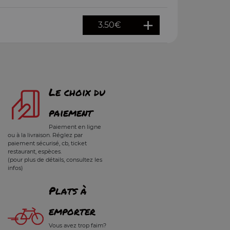
3.50
€
Le choix du
paiement
Paiement en ligne
ou à la livraison. Réglez par
paiement sécurisé, cb, ticket
restaurant, espèces.
(pour plus de détails, consultez les
infos)
Plats à
emporter
Vous avez trop faim?