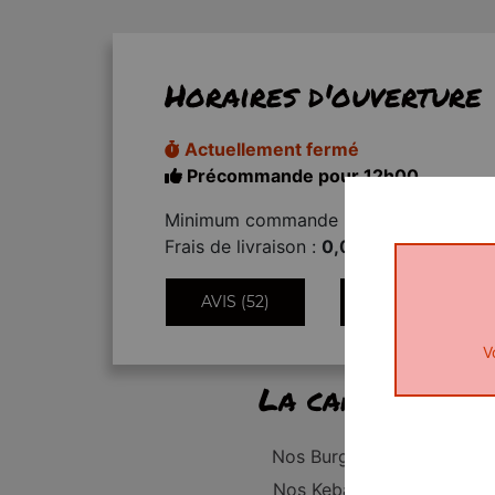
Horaires d'ouverture
Actuellement fermé
Précommande pour 12h00
Minimum commande :
15,00€
Frais de livraison :
0,00€
AVIS (52)
INFORMATIONS
V
La carte
Nos Burgers
Nos Kebabs