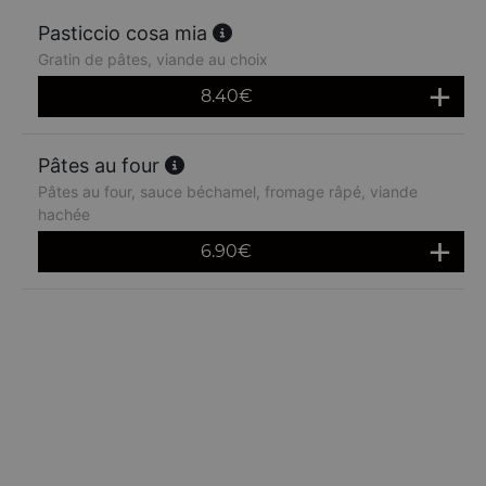
Pasticcio cosa mia
Gratin de pâtes, viande au choix
8.40
€
Pâtes au four
Pâtes au four, sauce béchamel, fromage râpé, viande
hachée
6.90
€