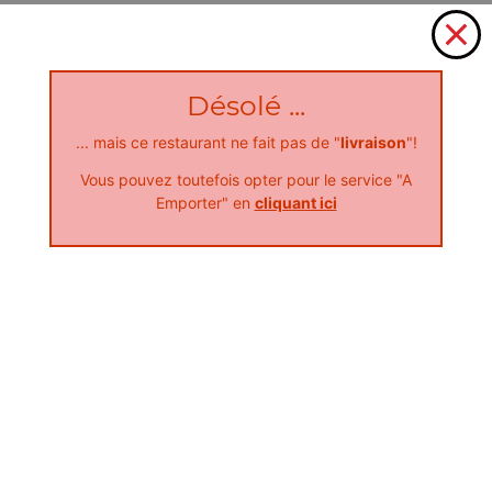
Désolé ...
... mais ce restaurant ne fait pas de "
livraison
"!
Vous pouvez toutefois opter pour le service "A
Emporter" en
cliquant ici