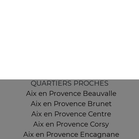
7 Boulevard Carnot
13380 AIX EN PROVENCE
Mentions légales
QUARTIERS PROCHES
Aix en Provence Beauvalle
Aix en Provence Brunet
Aix en Provence Centre
Aix en Provence Corsy
Aix en Provence Encagnane