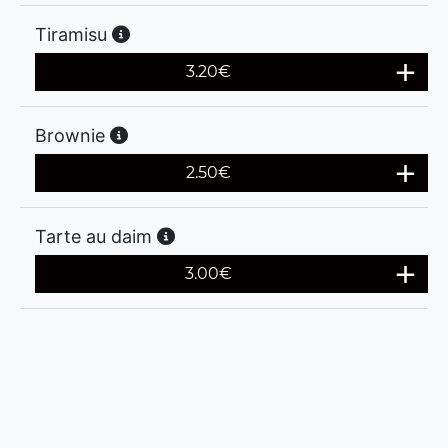
Tiramisu
3.20
€
Brownie
2.50
€
Tarte au daim
3.00
€