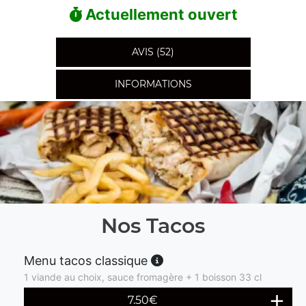
Actuellement ouvert
AVIS (52)
INFORMATIONS
Nos Tacos
Menu tacos classique
1 viande au choix, sauce fromagère + 1 boisson 33 cl
7.50
€