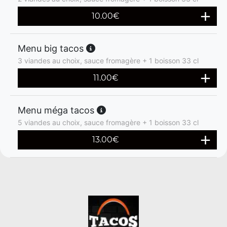
10.00
€
Menu big tacos
3 viandes au choix, sauce fromagère + 1 boisson 33 cl
11.00
€
Menu méga tacos
5 viandes au choix, sauce fromagère + 1 boisson 33 cl
13.00
€