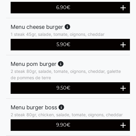
6.90
€
Menu cheese burger
1 steak 45gr, salade, tomate, oignons, cheddar
5.90
€
Menu pom burger
2 steak 80gr, salade, tomate, oignons, cheddar, galette
de pommes de terre
9.50
€
Menu burger boss
2 steak 80gr, chicken, salade, tomate, oignons, cheddar
9.90
€