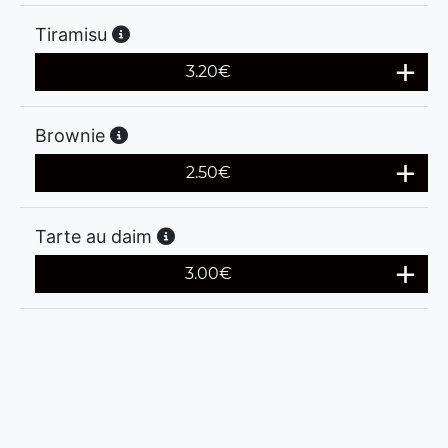
Tiramisu
3.20
€
Brownie
2.50
€
Tarte au daim
3.00
€