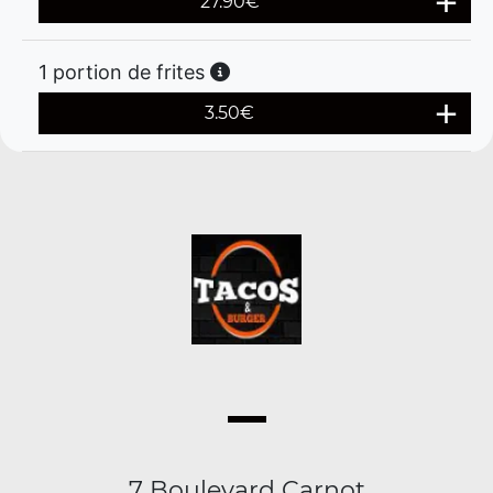
27.90
€
1 portion de frites
3.50
€
7 Boulevard Carnot