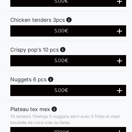
5.00
€
Chicken tenders 3pcs
5.00
€
Crispy pop's 10 pcs
5.00
€
Nuggets 6 pcs
5.00
€
Plateau tex mex
10 tenders 10wings 5 nuggets servi avec 5 frites et maxi
bouteille de coca cola ou fanta