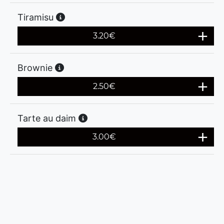
Tiramisu
3.20
€
Brownie
2.50
€
Tarte au daim
3.00
€