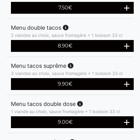
7.50
€
Menu double tacos
2 viandes au choix, sauce fromagère + 1 boisson 33 cl
8.90
€
Menu tacos suprême
3 viandes au choix, sauce fromagère + 1 boisson 33 cl
9.90
€
Menu tacos double dose
1 viande au choix, sauce fromagère + 1 boisson 33 cl
9.00
€