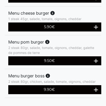
Menu cheese burger
1 steak 45gr, salade, tomate, oignons, cheddar
5.90
€
Menu pom burger
2 steak 80gr, salade, tomate, oignons, cheddar, galette
de pommes de terre
9.50
€
Menu burger boss
2 steak 80gr, chicken, salade, tomate, oignons, cheddar
9.90
€