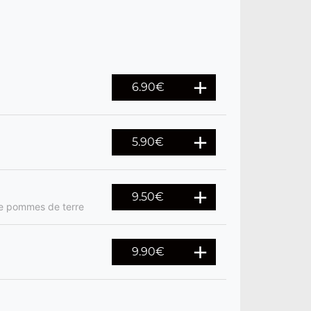
6.90
€
5.90
€
9.50
€
de pommes de terre
9.90
€