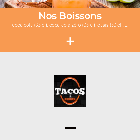
Nos Boissons
coca cola (33 cl), coca-cola zéro (33 cl), oasis (33 cl), ...
+