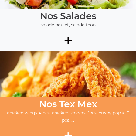
Nos Salades
salade poulet, salade thon
+
Nos Tex Mex
chicken wings 4 pcs, chicken tenders 3pcs, crispy pop's 10
pcs, ...
+