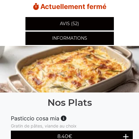
Actuellement fermé
AVIS (52)
INFORMATIONS
Nos Plats
Pasticcio cosa mia
Gratin de pâtes, viande au choix
8.40
€