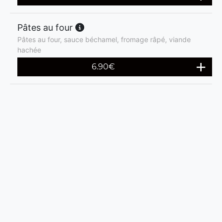
Pâtes au four
Pâtes au four, sauce béchamel, fromage râpé, viande
hachée
6.90
€