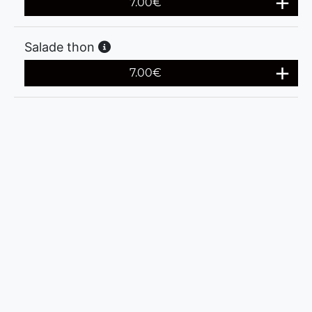
7.00
€
Salade thon
7.00
€