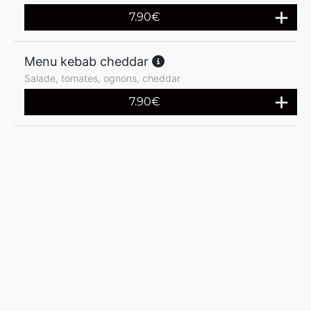
7.90
€
Menu kebab cheddar
Salade, tomates, ognons, cheddar
7.90
€