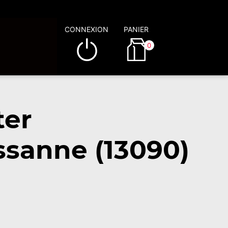
CONNEXION
PANIER
0
ter
ssanne (13090)