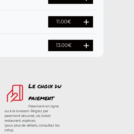
11.00
€
13.00
€
Le choix du
paiement
Paiement en ligne
ou à la livraison. Réglez par
paiement sécurisé, cb, ticket
restaurant, espèces.
(pour plus de détails, consultez les
infos)