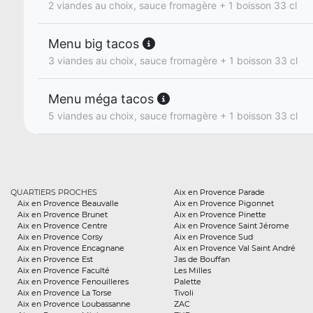
2 viandes au choix, sauce fromagère + 1 boisson 33 cl
Menu big tacos
3 viandes au choix, sauce fromagère + 1 boisson 33 cl
Menu méga tacos
5 viandes au choix, sauce fromagère + 1 boisson 33 cl
QUARTIERS PROCHES
Aix en Provence Parade
Aix en Provence Beauvalle
Aix en Provence Pigonnet
Aix en Provence Brunet
Aix en Provence Pinette
Aix en Provence Centre
Aix en Provence Saint Jérome
Aix en Provence Corsy
Aix en Provence Sud
Aix en Provence Encagnane
Aix en Provence Val Saint André
Aix en Provence Est
Jas de Bouffan
Aix en Provence Faculté
Les Milles
Aix en Provence Fenouilleres
Palette
Aix en Provence La Torse
Tivoli
Aix en Provence Loubassanne
ZAC