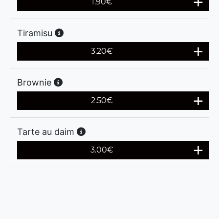
1.90
€
Tiramisu
3.20
€
Brownie
2.50
€
Tarte au daim
3.00
€