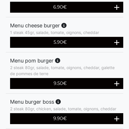
6.90
€
Menu cheese burger
1 steak 45gr, salade, tomate, oignons, cheddar
5.90
€
Menu pom burger
2 steak 80gr, salade, tomate, oignons, cheddar, galette
de pommes de terre
9.50
€
Menu burger boss
2 steak 80gr, chicken, salade, tomate, oignons, cheddar
9.90
€