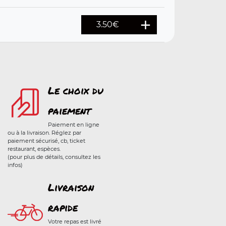
3.50
€
Le choix du
paiement
Paiement en ligne
ou à la livraison. Réglez par
paiement sécurisé, cb, ticket
restaurant, espèces.
(pour plus de détails, consultez les
infos)
Livraison
rapide
Votre repas est livré