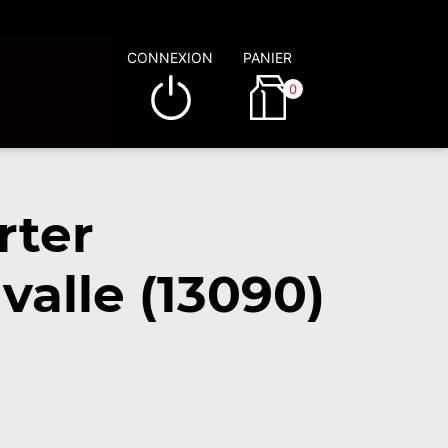
CONNEXION
PANIER
0
rter
alle (13090)