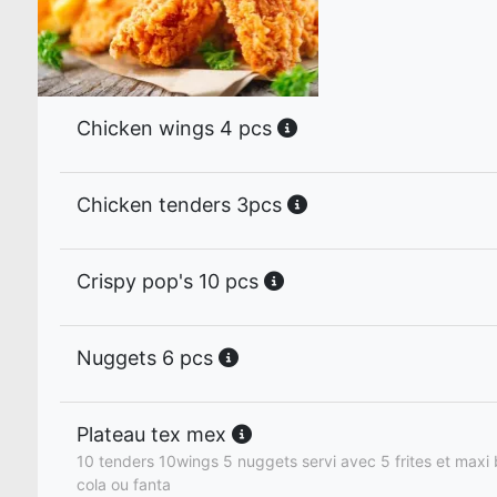
Chicken wings 4 pcs
Chicken tenders 3pcs
Crispy pop's 10 pcs
Nuggets 6 pcs
Plateau tex mex
10 tenders 10wings 5 nuggets servi avec 5 frites et maxi 
cola ou fanta