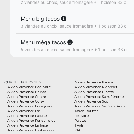
2 viandes au choix, sauce fromagère + 1 boisson 33 cl
Menu big tacos
3 viandes au choix, sauce fromagère + 1 boisson 33 cl
Menu méga tacos
5 viandes au choix, sauce fromagère + 1 boisson 33 cl
QUARTIERS PROCHES
Aix en Provence Parade
Aix en Provence Beauvalle
Aix en Provence Pigonnet
Aix en Provence Brunet
Aix en Provence Pinette
Aix en Provence Centre
Aix en Provence Saint Jérome
Aix en Provence Corsy
Aix en Provence Sud
Aix en Provence Encagnane
Aix en Provence Val Saint André
Aix en Provence Est
Jas de Bouffan
Aix en Provence Faculté
Les Milles
Aix en Provence Fenouilleres
Palette
Aix en Provence La Torse
Tivoli
Aix en Provence Loubassanne
ZAC