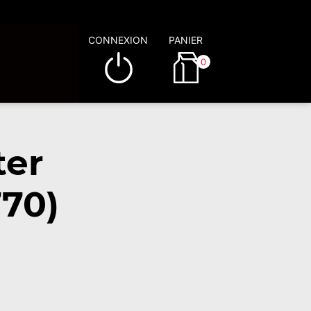
CONNEXION
PANIER
0
ter
770)