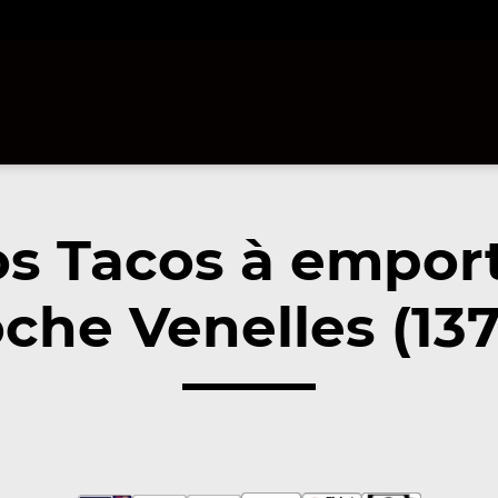
s Tacos à empor
che Venelles (13