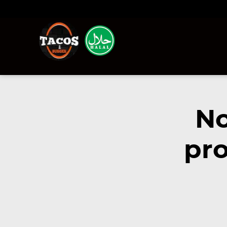
No
pro