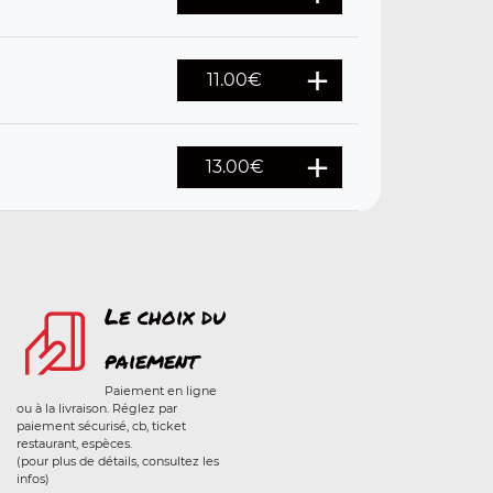
11.00
€
13.00
€
Le choix du
paiement
Paiement en ligne
ou à la livraison. Réglez par
paiement sécurisé, cb, ticket
restaurant, espèces.
(pour plus de détails, consultez les
infos)