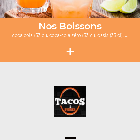
Nos Boissons
coca cola (33 cl), coca-cola zéro (33 cl), oasis (33 cl), ...
+