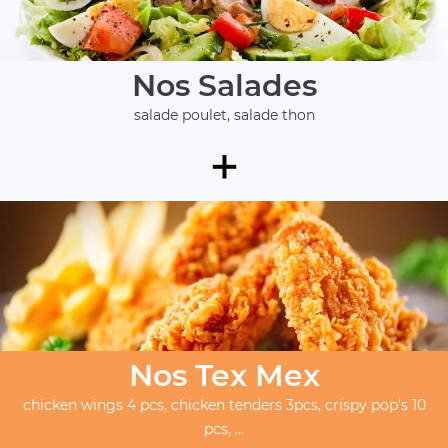
Nos Salades
salade poulet, salade thon
+
Nos Tex Mex
chicken wings 4 pcs, chicken tenders 3pcs, crispy pop's 10
pcs, ...