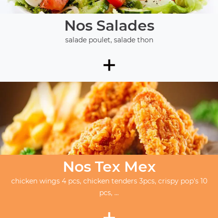
Nos Salades
salade poulet, salade thon
+
Nos Tex Mex
chicken wings 4 pcs, chicken tenders 3pcs, crispy pop's 10
pcs, ...
+