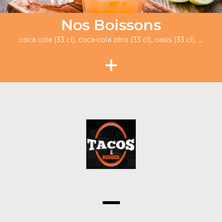
Nos Boissons
coca cola (33 cl), coca-cola zéro (33 cl), oasis (33 cl), ...
+