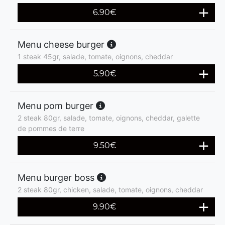
6.90
€
Menu cheese burger
1 steak 45gr, salade, tomate, oignons, cheddar
5.90
€
Menu pom burger
2 steak 80gr, salade, tomate, oignons, cheddar, galette
de pommes de terre
9.50
€
Menu burger boss
2 steak 80gr, chicken, salade, tomate, oignons, cheddar
9.90
€