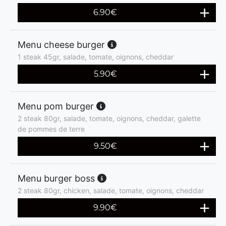
6.90
€
Menu cheese burger
1 steak 45gr, salade, tomate, oignons, cheddar
5.90
€
Menu pom burger
2 steak 80gr, salade, tomate, oignons, cheddar, galette
de pommes de terre
9.50
€
Menu burger boss
2 steak 80gr, chicken, salade, tomate, oignons, cheddar
9.90
€