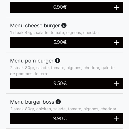
6.90
€
Menu cheese burger
1 steak 45gr, salade, tomate, oignons, cheddar
5.90
€
Menu pom burger
2 steak 80gr, salade, tomate, oignons, cheddar, galette
de pommes de terre
9.50
€
Menu burger boss
2 steak 80gr, chicken, salade, tomate, oignons, cheddar
9.90
€