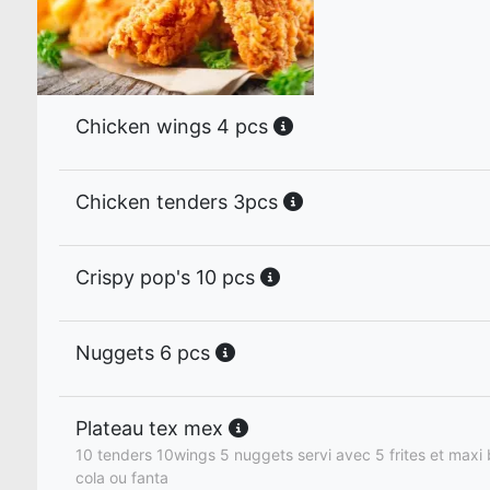
Chicken wings 4 pcs
Chicken tenders 3pcs
Crispy pop's 10 pcs
Nuggets 6 pcs
Plateau tex mex
10 tenders 10wings 5 nuggets servi avec 5 frites et maxi 
cola ou fanta