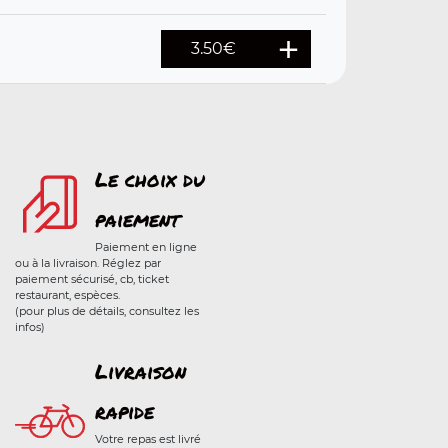
3.50
€
Le choix du
paiement
Paiement en ligne
ou à la livraison. Réglez par
paiement sécurisé, cb, ticket
restaurant, espèces.
(pour plus de détails, consultez les
infos)
Livraison
rapide
Votre repas est livré