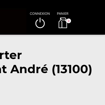
CONNEXION
PANIER
0
rter
t André (13100)