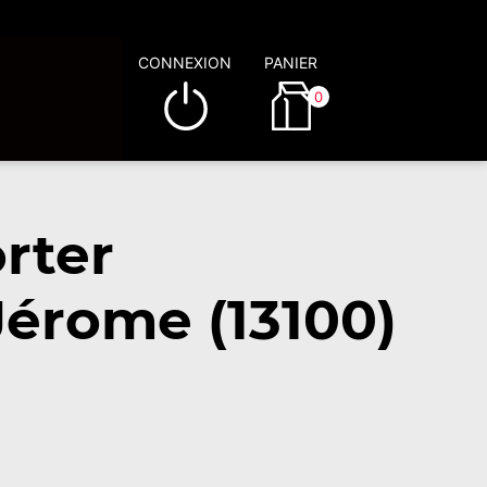
CONNEXION
PANIER
0
rter
Jérome (13100)