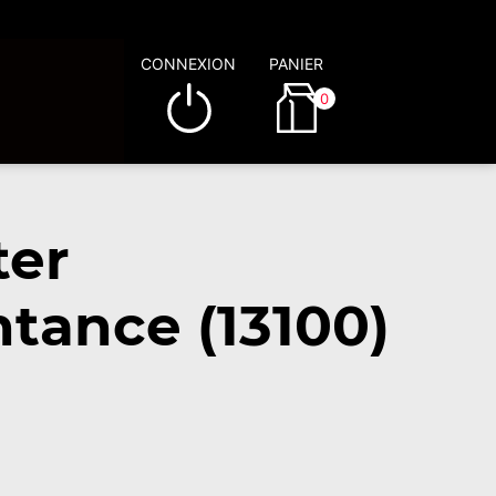
CONNEXION
PANIER
0
ter
tance (13100)