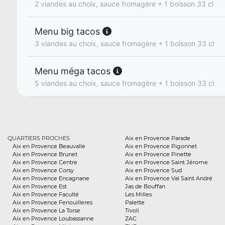
2 viandes au choix, sauce fromagère + 1 boisson 33 cl
Menu big tacos
3 viandes au choix, sauce fromagère + 1 boisson 33 cl
Menu méga tacos
5 viandes au choix, sauce fromagère + 1 boisson 33 cl
QUARTIERS PROCHES
Aix en Provence Parade
Aix en Provence Beauvalle
Aix en Provence Pigonnet
Aix en Provence Brunet
Aix en Provence Pinette
Aix en Provence Centre
Aix en Provence Saint Jérome
Aix en Provence Corsy
Aix en Provence Sud
Aix en Provence Encagnane
Aix en Provence Val Saint André
Aix en Provence Est
Jas de Bouffan
Aix en Provence Faculté
Les Milles
Aix en Provence Fenouilleres
Palette
Aix en Provence La Torse
Tivoli
Aix en Provence Loubassanne
ZAC