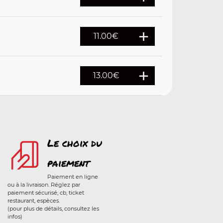
11.00
€
13.00
€
Le choix du
paiement
Paiement en ligne
ou à la livraison. Réglez par
paiement sécurisé, cb, ticket
restaurant, espèces.
(pour plus de détails, consultez les
infos)