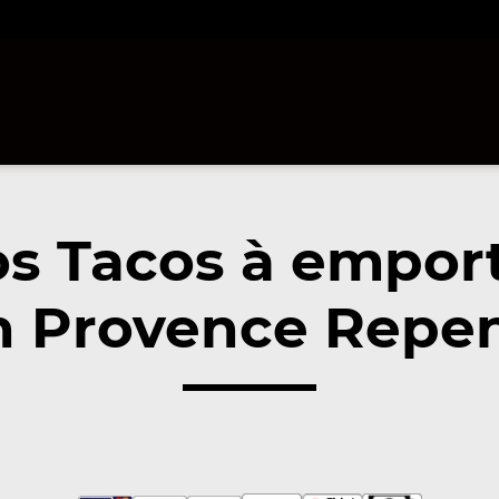
s Tacos à empor
n Provence Repen