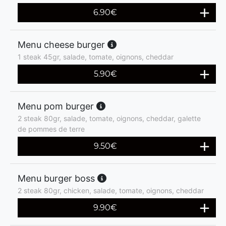
6.90
€
Menu cheese burger
1 steak 45gr, salade, tomate, oignons, cheddar
5.90
€
Menu pom burger
2 steak 80gr, salade, tomate, oignons, cheddar, galette
de pommes de terre
9.50
€
Menu burger boss
2 steak 80gr, chicken, salade, tomate, oignons, cheddar
9.90
€