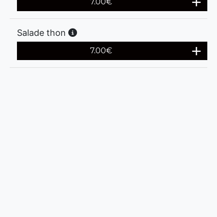
7.00
€
Salade thon
7.00
€